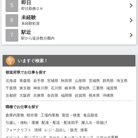
即日
5
即日勤務ＯＫ
未経験
6
未経験歓迎
駅近
7
駅から徒歩数分圏内
いますぐ検索！
都道府県でお仕事を探す
北海道
青森県
岩手県
宮城県
秋田県
山形県
茨城県
群馬県
埼玉県
千葉県
東京都
神奈川県
石川県
岐阜県
愛知県
三重県
滋賀県
京都府
大阪府
兵庫県
奈良県
福岡県
佐賀県
熊本県
沖縄県
職種でお仕事を探す
倉庫内業務
軽作業
工場内業務
製造・検査
食品製造
引越し・移転・運搬
配達・配送・配送助手
搬入出・荷揚げ
フォークリフト
清掃
レジ・品出し・販売
接客
イベント・サンプリング
ホール・キッチンスタッフ
リサーチ業務