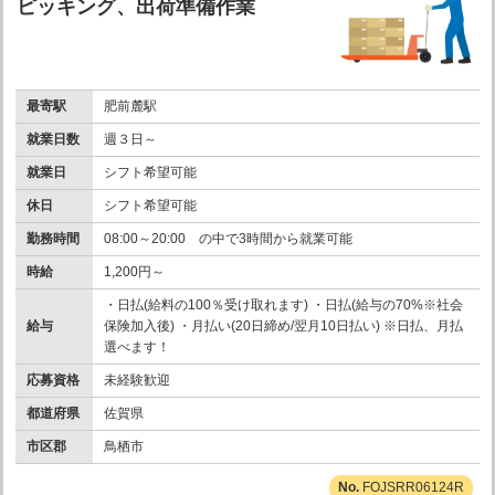
ピッキング、出荷準備作業
最寄駅
肥前麓駅
就業日数
週３日～
就業日
シフト希望可能
休日
シフト希望可能
勤務時間
08:00～20:00 の中で3時間から就業可能
時給
1,200円～
・日払(給料の100％受け取れます) ・日払(給与の70%※社会
給与
保険加入後) ・月払い(20日締め/翌月10日払い) ※日払、月払
選べます！
応募資格
未経験歓迎
都道府県
佐賀県
市区郡
鳥栖市
FOJSRR06124R