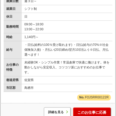
就業日数
週３日～
就業日
シフト制
休日
日
09:00～18:00
勤務時間
13:00～22:00
時給
1,140円～
・日払(給料の100％受け取れます) ・日払(給与の70%※社会
給与
保険加入後) ・月払い(20日締め/翌月10日払い) ※日払、月払
選べます！
未経験OK・シンプル作業！常温倉庫で快適に働けます。体を
お仕事の
動かしながら安定収入、コツコツ派におすすめのお仕事で
特徴
す。
都道府県
佐賀県
市区郡
鳥栖市
FOJSRR00122R
詳細を見る
このお仕事に応募