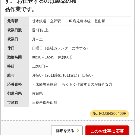
す。 お任せするのは製品の検
品作業です。
最寄駅
甘木鉄道 立野駅 JR鹿児島本線 基山駅
就業日数
週5日以上
就業日
月～土
休日
日曜日（会社カレンダーに準ずる）
勤務時間
08:30～16:45 休憩60分
時給
1,200円～
給与
月払い（20日締め/10日支給） 日払い
応募資格
・未経験者歓迎 ・もくもく作業するのが好きな方
都道府県
佐賀県
市区郡
三養基郡基山町
FOJSHS06409R
詳細を見る
このお仕事に応募