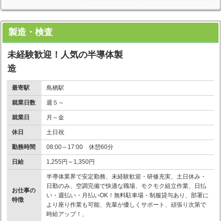
製造・検査
未経験歓迎！人気の半導体製
造
最寄駅
鳥栖駅
就業日数
週５～
就業日
月～金
休日
土日祝
勤務時間
08:00～17:00 休憩60分
日給
1,255円～1,350円
半導体業界で安定勤務、未経験歓迎・研修充実、土日休み・
日勤のみ、空調完備で快適な職場、モクモク組立作業、日払
お仕事の
い・週払い・月払いOK！無料駐車場・制服貸与あり、部署に
特徴
より座り作業も可能、先輩が優しくサポート、頑張り次第で
時給アップ！、