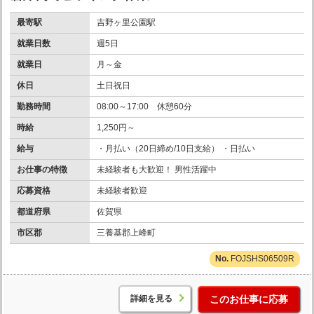
最寄駅
吉野ヶ里公園駅
就業日数
週5日
就業日
月～金
休日
土日祝日
勤務時間
08:00～17:00 休憩60分
時給
1,250円～
給与
・月払い（20日締め/10日支給） ・日払い
お仕事の特徴
未経験者も大歓迎！ 男性活躍中
応募資格
未経験者歓迎
都道府県
佐賀県
市区郡
三養基郡上峰町
FOJSHS06509R
詳細を見る
このお仕事に応募