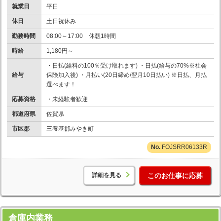
就業日
平日
休日
土日祝休み
勤務時間
08:00～17:00 休憩1時間
時給
1,180円～
・日払(給料の100％受け取れます) ・日払(給与の70%※社会
給与
保険加入後) ・月払い(20日締め/翌月10日払い) ※日払、月払
選べます！
応募資格
・未経験者歓迎
都道府県
佐賀県
市区郡
三養基郡みやき町
FOJSRR06133R
詳細を見る
このお仕事に応募
倉庫内業務