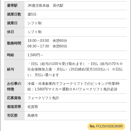
最寄駅
JR鹿児島本線 田代駅
就業日数
週5日
就業日
シフト制
休日
シフト制
18:00～03:00 休憩60分
勤務時間
08:30～17:30 休憩60分
時給
1,580円～
・日払（給与の100％受け取れます） ・日払（給与の70％※
給与
社会保険加入後 ・月払い（20日締め/翌月10日払い） ※日払
い、月払い選べます
お仕事の
冷蔵・冷凍倉庫内でフォークリフトでのピッキング作業/時
特徴
給：1,580円/マイカー通勤ＯＫ/ /フォークリフト免許必須
応募資格
フォークリフト免許
都道府県
佐賀県
市区郡
鳥栖市
FOJSHS06369R