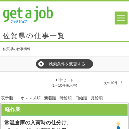
佐賀県の仕事一覧
佐賀県の仕事情報
検索条件を変更する
▼
19
件ヒット
次の10件
(1～10件表示中)
表示順：
オススメ順
新着順
時給順
日給順
月給順
軽作業
常温倉庫の入荷時の仕分け、