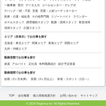
一般事務
受付
データ入力
コールセンター・テレアポ
デバッグ・SE・IT系
営業
営業・人材コーディネーター
医療・介護・福祉系
その他専門職
リゾートバイト
ラウンダー
ホテルスタッフ
調理補助スタッフ
配膳・清掃スタッフ
客室清掃
清掃スタッフ
介護スタッフ
エリア（非表示）でお仕事を探す
北海道・東北エリア
関東エリア
東海エリア
関西エリア
九州・沖縄エリア
勤務形態でお仕事を探す
派遣
アルバイト
正社員
有料職業紹介
紹介予定派遣
勤務期間でお仕事を探す
短期（3ヶ月未満）
長期（3ヶ月以上）
単発・スポット（1日～）
TOP
会社概要
個人情報保護方針
お問い合わせ
サイトマップ
© 2026 Regency inc. All Rights Reserved.