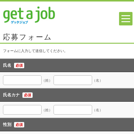
応募フォーム
フォームに入力して送信してください。
氏名
必須
（姓）
（名）
氏名カナ
必須
（姓）
（名）
性別
必須