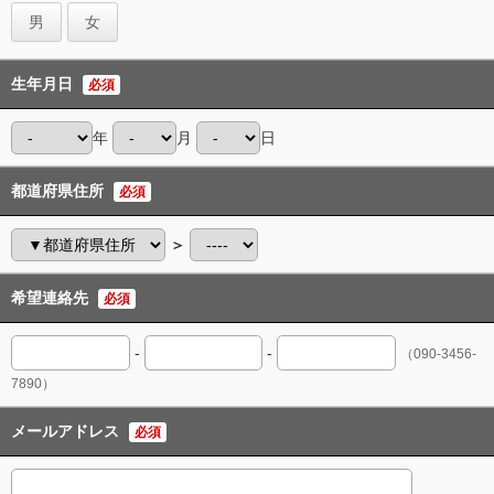
男
女
生年月日
必須
年
月
日
都道府県住所
必須
＞
希望連絡先
必須
-
-
（090-3456-
7890）
メールアドレス
必須