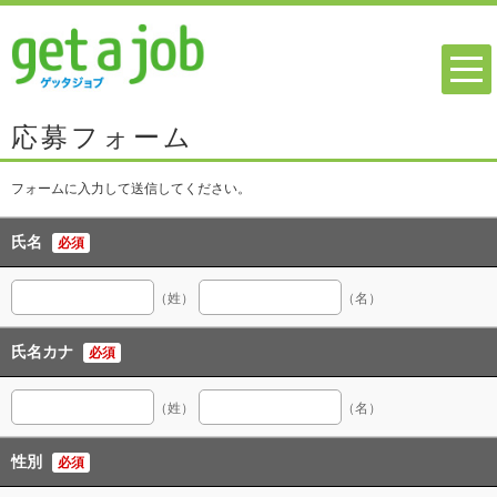
応募フォーム
フォームに入力して送信してください。
氏名
必須
（姓）
（名）
氏名カナ
必須
（姓）
（名）
性別
必須