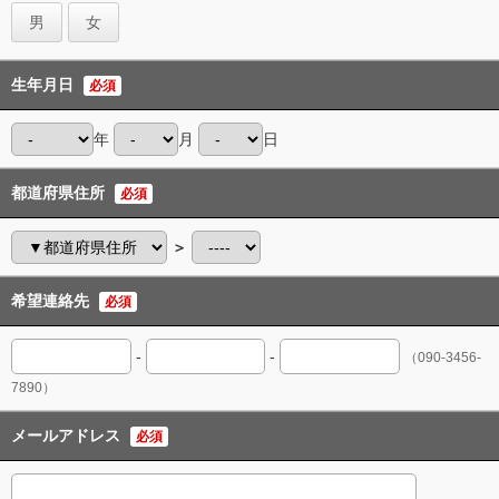
男
女
生年月日
必須
年
月
日
都道府県住所
必須
＞
希望連絡先
必須
-
-
（090-3456-
7890）
メールアドレス
必須