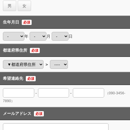
男
女
生年月日
必須
年
月
日
都道府県住所
必須
＞
希望連絡先
必須
-
-
（090-3456-
7890）
メールアドレス
必須