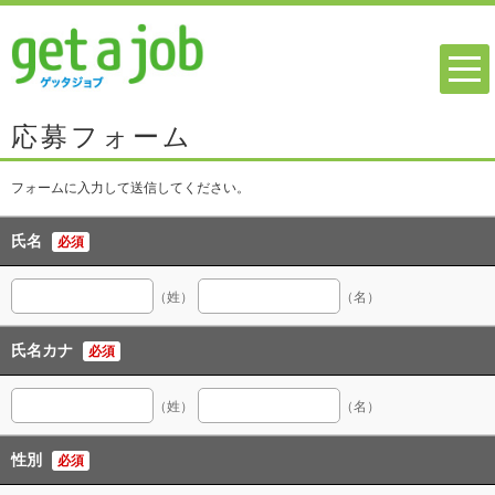
応募フォーム
フォームに入力して送信してください。
氏名
必須
（姓）
（名）
氏名カナ
必須
（姓）
（名）
性別
必須