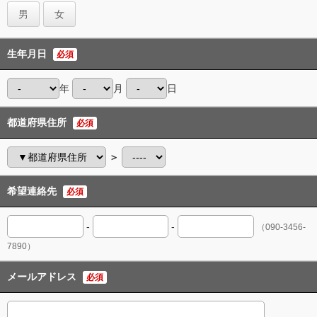
男
女
生年月日
必須
年
月
日
都道府県住所
必須
＞
希望連絡先
必須
-
-
（090-3456-
7890）
メールアドレス
必須