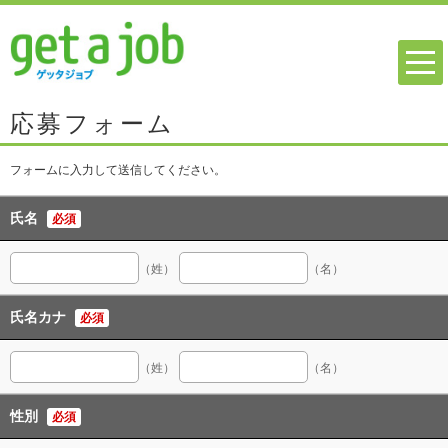
応募フォーム
フォームに入力して送信してください。
氏名
必須
（姓）
（名）
氏名カナ
必須
（姓）
（名）
性別
必須