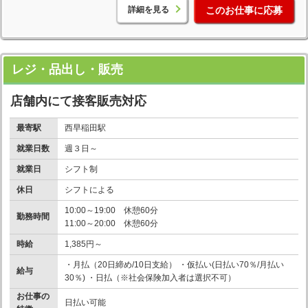
詳細を見る
このお仕事に応募
レジ・品出し・販売
店舗内にて接客販売対応
最寄駅
西早稲田駅
就業日数
週３日～
就業日
シフト制
休日
シフトによる
10:00～19:00 休憩60分
勤務時間
11:00～20:00 休憩60分
時給
1,385円～
・月払（20日締め/10日支給） ・仮払い(日払い70％/月払い
給与
30％) ・日払（※社会保険加入者は選択不可）
お仕事の
日払い可能