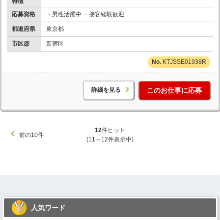
特徴
応募資格
・男性活躍中 ・接客経験歓迎
都道府県
東京都
市区郡
新宿区
KTJSSE01938R
詳細を見る
このお仕事に応募
12
件ヒット
前の10件
(11～12件表示中)
人気ワード