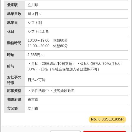
最寄駅
立川駅
就業日数
週３日～
就業日
シフト制
休日
シフトによる
10:00～19:00 休憩60分
勤務時間
11:00～20:00 休憩60分
時給
1,385円～
・月払（20日締め/10日支給） ・仮払い(日払い70％/月払い
給与
30％) ・日払（※社会保険加入者は選択不可）
お仕事の
日払い可能
特徴
応募資格
・男性活躍中 ・接客経験歓迎
都道府県
東京都
市区郡
立川市
KTJSSE01935R