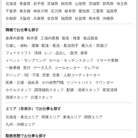
北海道
青森県
岩手県
宮城県
秋田県
山形県
茨城県
群馬県
埼玉県
千葉県
東京都
神奈川県
石川県
岐阜県
愛知県
三重県
滋賀県
京都府
大阪府
兵庫県
奈良県
福岡県
佐賀県
熊本県
沖縄県
職種でお仕事を探す
倉庫内業務
軽作業
工場内業務
製造・検査
食品製造
引越し・移転・運搬
配達・配送・配送助手
搬入出・荷揚げ
フォークリフト
清掃
レジ・品出し・販売
接客
イベント・サンプリング
ホール・キッチンスタッフ
リサーチ業務
一般事務
受付
データ入力
コールセンター・テレアポ
デバッグ・SE・IT系
営業
営業・人材コーディネーター
医療・介護・福祉系
その他専門職
リゾートバイト
ラウンダー
ホテルスタッフ
調理補助スタッフ
配膳・清掃スタッフ
客室清掃
清掃スタッフ
介護スタッフ
エリア（非表示）でお仕事を探す
北海道・東北エリア
関東エリア
東海エリア
関西エリア
九州・沖縄エリア
勤務形態でお仕事を探す