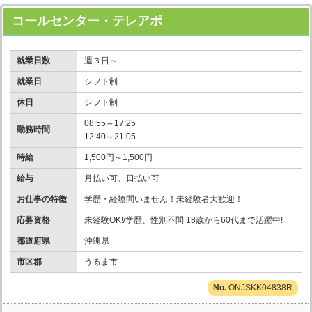
コールセンター・テレアポ
就業日数
週３日～
就業日
シフト制
休日
シフト制
08:55～17:25
勤務時間
12:40～21:05
時給
1,500円～1,500円
給与
月払い可、日払い可
お仕事の特徴
学歴・経験問いません！未経験者大歓迎！
応募資格
未経験OK!/学歴、性別不問 18歳から60代まで活躍中!
都道府県
沖縄県
市区郡
うるま市
ONJSKK04838R