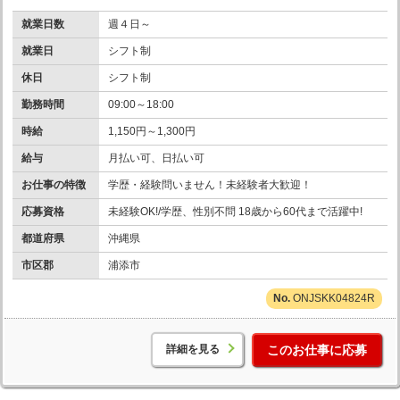
就業日数
週４日～
就業日
シフト制
休日
シフト制
勤務時間
09:00～18:00
時給
1,150円～1,300円
給与
月払い可、日払い可
お仕事の特徴
学歴・経験問いません！未経験者大歓迎！
応募資格
未経験OK!/学歴、性別不問 18歳から60代まで活躍中!
都道府県
沖縄県
市区郡
浦添市
ONJSKK04824R
詳細を見る
このお仕事に応募