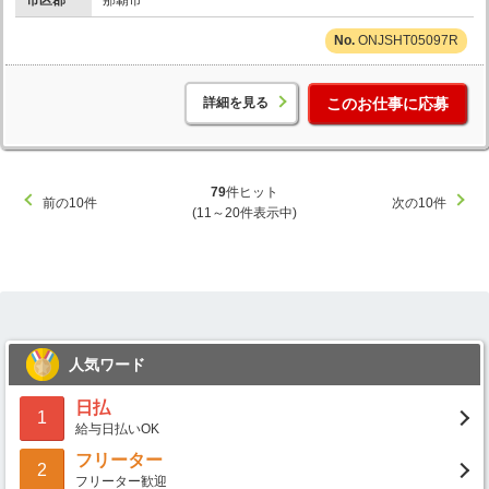
市区郡
那覇市
ONJSHT05097R
詳細を見る
このお仕事に応募
79
件ヒット
前の10件
次の10件
(11～20件表示中)
人気ワード
日払
1
給与日払いOK
フリーター
2
フリーター歓迎