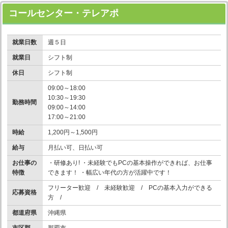
コールセンター・テレアポ
就業日数
週５日
就業日
シフト制
休日
シフト制
09:00～18:00
10:30～19:30
勤務時間
09:00～14:00
17:00～21:00
時給
1,200円～1,500円
給与
月払い可、日払い可
お仕事の
・研修あり! ・未経験でもPCの基本操作ができれば、お仕事
特徴
できます！ ・幅広い年代の方が活躍中です！
フリーター歓迎 / 未経験歓迎 / PCの基本入力ができる
応募資格
方 /
都道府県
沖縄県