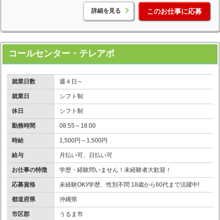
詳細を見る
このお仕事に応募
コールセンター・テレアポ
就業日数
週４日～
就業日
シフト制
休日
シフト制
勤務時間
08:55～18:00
時給
1,500円～1,500円
給与
月払い可、日払い可
お仕事の特徴
学歴・経験問いません！未経験者大歓迎！
応募資格
未経験OK!/学歴、性別不問 18歳から60代まで活躍中!
都道府県
沖縄県
市区郡
うるま市