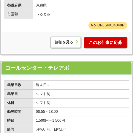
都道府県
沖縄県
市区郡
うるま市
ONJSKK04840R
詳細を見る
このお仕事に応募
コールセンター・テレアポ
就業日数
週４日～
就業日
シフト制
休日
シフト制
勤務時間
08:55～18:00
時給
1,500円～1,500円
給与
月払い可、日払い可