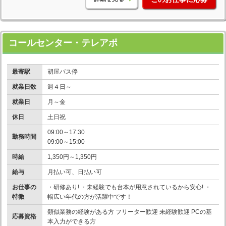
コールセンター・テレアポ
最寄駅
胡屋バス停
就業日数
週４日～
就業日
月～金
休日
土日祝
09:00～17:30
勤務時間
09:00～15:00
時給
1,350円～1,350円
給与
月払い可、日払い可
お仕事の
・研修あり! ・未経験でも台本が用意されているから安心! ・
特徴
幅広い年代の方が活躍中です！
類似業務の経験がある方 フリーター歓迎 未経験歓迎 PCの基
応募資格
本入力ができる方