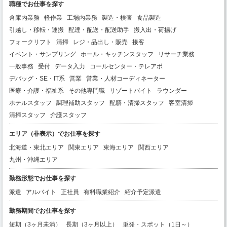
職種でお仕事を探す
倉庫内業務
軽作業
工場内業務
製造・検査
食品製造
引越し・移転・運搬
配達・配送・配送助手
搬入出・荷揚げ
フォークリフト
清掃
レジ・品出し・販売
接客
イベント・サンプリング
ホール・キッチンスタッフ
リサーチ業務
一般事務
受付
データ入力
コールセンター・テレアポ
デバッグ・SE・IT系
営業
営業・人材コーディネーター
医療・介護・福祉系
その他専門職
リゾートバイト
ラウンダー
ホテルスタッフ
調理補助スタッフ
配膳・清掃スタッフ
客室清掃
清掃スタッフ
介護スタッフ
エリア（非表示）でお仕事を探す
北海道・東北エリア
関東エリア
東海エリア
関西エリア
九州・沖縄エリア
勤務形態でお仕事を探す
派遣
アルバイト
正社員
有料職業紹介
紹介予定派遣
勤務期間でお仕事を探す
短期（3ヶ月未満）
長期（3ヶ月以上）
単発・スポット（1日～）