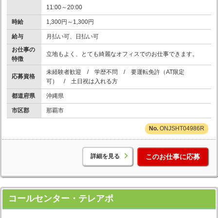
11:00～20:00
時給
1,300円～1,300円
給与
月払い可、日払い可
お仕事の
立地もよく、とても綺麗なオフィスでのお仕事できます。
特徴
未経験者歓迎 / 学歴不問 / 要運転免許（AT限定
応募資格
可） / 土日祝は入れる方
都道府県
沖縄県
市区郡
那覇市
ONJSHT04986R
詳細を見る
このお仕事に応募
コールセンター・テレアポ