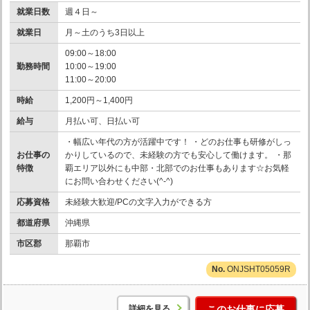
就業日数
週４日～
就業日
月～土のうち3日以上
09:00～18:00
勤務時間
10:00～19:00
11:00～20:00
時給
1,200円～1,400円
給与
月払い可、日払い可
・幅広い年代の方が活躍中です！ ・どのお仕事も研修がしっ
お仕事の
かりしているので、未経験の方でも安心して働けます。 ・那
特徴
覇エリア以外にも中部・北部でのお仕事もあります☆お気軽
にお問い合わせください(^-^)
応募資格
未経験大歓迎/PCの文字入力ができる方
都道府県
沖縄県
市区郡
那覇市
ONJSHT05059R
詳細を見る
このお仕事に応募