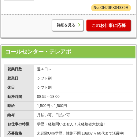
ONJSKK04839R
詳細を見る
このお仕事に応募
コールセンター・テレアポ
就業日数
週４日～
就業日
シフト制
休日
シフト制
勤務時間
08:55～18:00
時給
1,500円～1,500円
給与
月払い可、日払い可
お仕事の特徴
学歴・経験問いません！未経験者大歓迎！
応募資格
未経験OK!/学歴、性別不問 18歳から60代まで活躍中!