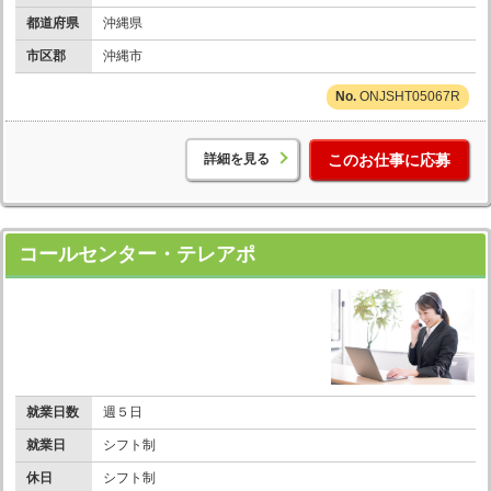
都道府県
沖縄県
市区郡
沖縄市
ONJSHT05067R
詳細を見る
このお仕事に応募
コールセンター・テレアポ
就業日数
週５日
就業日
シフト制
休日
シフト制