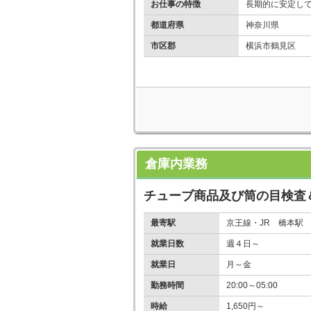
お仕事の特徴
長期的に安定し
都道府県
神奈川県
市区郡
横浜市鶴見区
倉庫内業務
チューブ商品及び筒の目検査
最寄駅
京王線・JR 橋本駅
就業日数
週４日～
就業日
月～金
勤務時間
20:00～05:00
時給
1,650円～