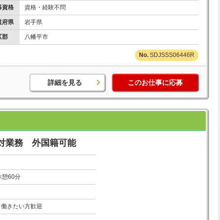
募資格
資格・経験不問
道府県
岩手県
区郡
八幡平市
SDJSSS06446R
詳細を見る
このお仕事に応募
対業務 外国籍可能
 休憩60分
て働きたい方歓迎