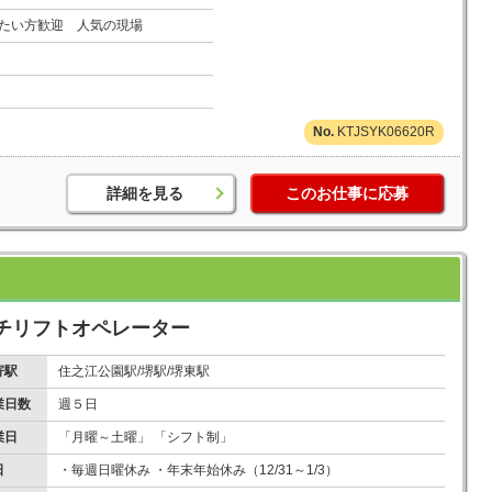
たい方歓迎 人気の現場
KTJSYK06620R
詳細を見る
このお仕事に応募
チリフトオペレーター
寄駅
住之江公園駅/堺駅/堺東駅
業日数
週５日
業日
「月曜～土曜」 「シフト制」
日
・毎週日曜休み ・年末年始休み（12/31～1/3）