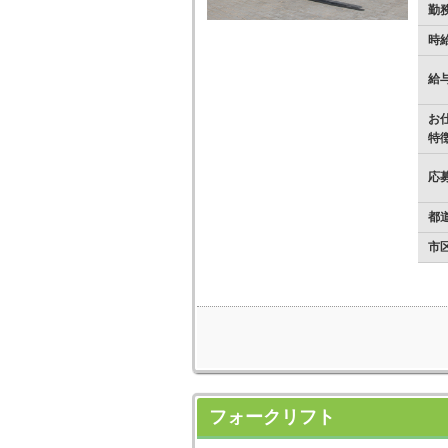
勤
時
給
お
特
応
都
市
フォークリフト