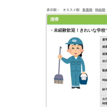
表示順：
オススメ順
新着順
時給順
清掃
・未経験歓迎！きれいな学校
最
就
就
休
勤
時
給
お
特