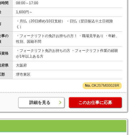
務時間
08:00～17:00
給
1,600円～
・月払（20日締め/10日支給） ・日払（翌日振込※土日祝除
与
く）
仕事の
・フォークリフトの免許お持ちの方！ ・職場見学あり ・年齢、
徴
性別、国籍不問
・フォークリフト免許お持ちの方 ・フォークリフト作業の経験
募資格
が1年以上ある方
道府県
大阪府
区郡
堺市東区
OKJS7M00028R
詳細を見る
このお仕事に応募