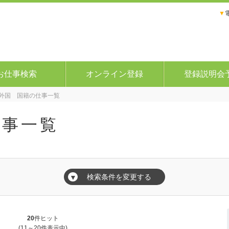
▼
お仕事検索
オンライン登録
登録説明会
外国 国籍の仕事一覧
仕事一覧
検索条件を変更する
▼
20
件ヒット
(11～20件表示中)