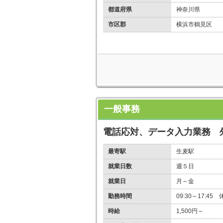
都道府県
神奈川県
市区郡
横浜市鶴見区
一般事務
電話応対、データ入力業務 
最寄駅
生麦駅
就業日数
週５日
就業日
月～金
勤務時間
09:30～17:45
時給
1,500円～