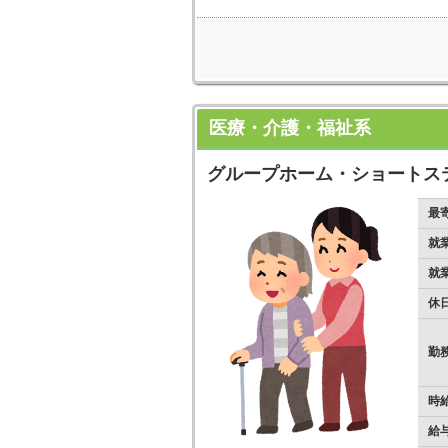
医療・介護・福祉系
グループホーム・ショートス
最
就
就
休
勤
時
給