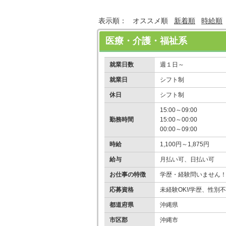
表示順：
オススメ順
新着順
時給順
医療・介護・福祉系
就業日数
週１日～
就業日
シフト制
休日
シフト制
15:00～09:00
勤務時間
15:00～00:00
00:00～09:00
時給
1,100円～1,875円
給与
月払い可、日払い可
お仕事の特徴
学歴・経験問いません
応募資格
未経験OK!/学歴、性別不
都道府県
沖縄県
市区郡
沖縄市