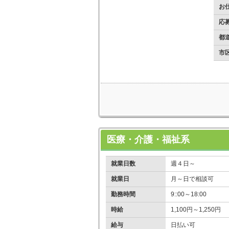
お
応
都
市
医療・介護・福祉系
就業日数
週４日～
就業日
月～日で相談可
勤務時間
9::00～18:00
時給
1,100円～1,250円
給与
日払い可