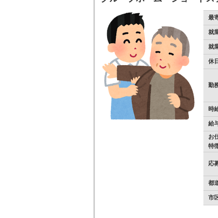
最
就
就
休
勤
時
給
お
特
応
都
市