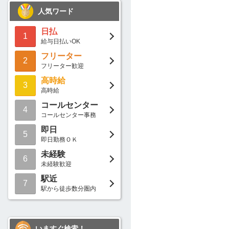
人気ワード
日払
1
給与日払いOK
フリーター
2
フリーター歓迎
高時給
3
高時給
コールセンター
4
コールセンター事務
即日
5
即日勤務ＯＫ
未経験
6
未経験歓迎
駅近
7
駅から徒歩数分圏内
いますぐ検索！