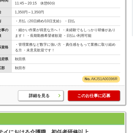
務時間
11:45～20:15 休憩60分
給
1,350円～1,350円
与
・月払（20日締め/10日支給） ・日払
仕事の
・細かい作業が得意な方へ！ ・未経験でもしっかり研修があり
徴
ます！ ・長期勤務希望者歓迎 ・日払い利用可能
・管理業務など数字に強い方 ・責任感をもって業務に取り組め
募資格
る方 ・未意見歓迎です！
道府県
秋田県
区郡
秋田市
AKJS1A00396R
詳細を見る
このお仕事に応募
テイにおける介護職 初任者研修以上