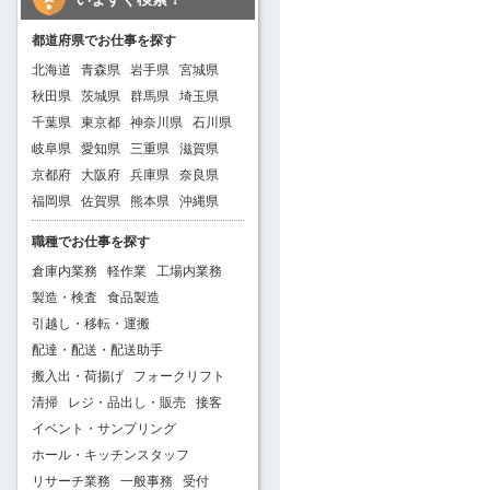
都道府県でお仕事を探す
北海道
青森県
岩手県
宮城県
秋田県
茨城県
群馬県
埼玉県
千葉県
東京都
神奈川県
石川県
岐阜県
愛知県
三重県
滋賀県
京都府
大阪府
兵庫県
奈良県
福岡県
佐賀県
熊本県
沖縄県
職種でお仕事を探す
倉庫内業務
軽作業
工場内業務
製造・検査
食品製造
引越し・移転・運搬
配達・配送・配送助手
搬入出・荷揚げ
フォークリフト
清掃
レジ・品出し・販売
接客
イベント・サンプリング
ホール・キッチンスタッフ
リサーチ業務
一般事務
受付