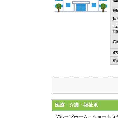
勤
時
給
お
特
応
都
市
医療・介護・福祉系
グループホーム・ショートス