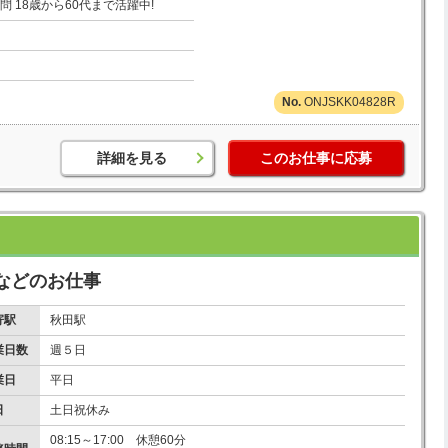
問 18歳から60代まで活躍中!
ONJSKK04828R
詳細を見る
このお仕事に応募
などのお仕事
寄駅
秋田駅
業日数
週５日
業日
平日
日
土日祝休み
08:15～17:00 休憩60分