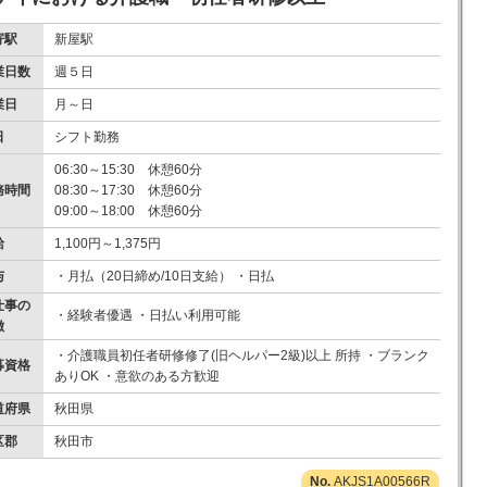
寄駅
新屋駅
業日数
週５日
業日
月～日
日
シフト勤務
06:30～15:30 休憩60分
務時間
08:30～17:30 休憩60分
09:00～18:00 休憩60分
給
1,100円～1,375円
与
・月払（20日締め/10日支給） ・日払
仕事の
・経験者優遇 ・日払い利用可能
徴
・介護職員初任者研修修了(旧ヘルパー2級)以上 所持 ・ブランク
募資格
ありOK ・意欲のある方歓迎
道府県
秋田県
区郡
秋田市
AKJS1A00566R