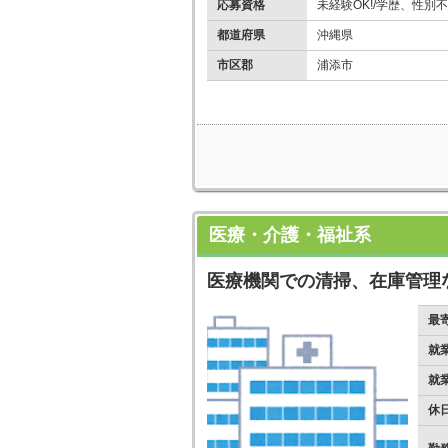
応募資格
未経験OK!/学歴、性別不
都道府県
沖縄県
市区郡
浦添市
医療・介護・福祉系
医療機関での清掃、在庫管理
最
就
就
休