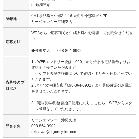
5. 勤務開始
沖縄県那覇市久米2-4-16 大樹生命那覇ビル7F
登録地
リージェンシー沖縄支店
WEBからご応募頂くか沖縄支店へお電話にてお問合せくださ
い
応募方法
◆沖縄支店 098-864-0902
1．WEBエントリー後は「050」から始まる電話番号よりお
電話をさせていただきます。
※シフト希望等詳細について確認・すり合わせをさせてい
ただきます。
応募後のプ
2．担当の沖縄支店「098-864-0902」より最終確認のお電話
ロセス
をさせていただきます。
3．職場見学/勤務開始日確定になりましたら、WEBからスタ
ッフ登録をしていただきます。
リージェンシー 沖縄支店
098-864-0902
問合せ先
okinawa@regency-inc.com