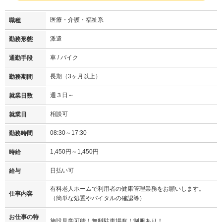
医療・介護・福祉系
職種
派遣
勤務形態
車 / バイク
通勤手段
長期（3ヶ月以上）
勤務期間
週３日～
就業日数
相談可
就業日
08:30～17:30
勤務時間
1,450円～1,450円
時給
日払い可
給与
有料老人ホームで利用者の健康管理業務をお願いします。
仕事内容
（簡単な処置やバイタルの確認等）
お仕事の特
施設見学可能！無料駐車場有！制服あり！