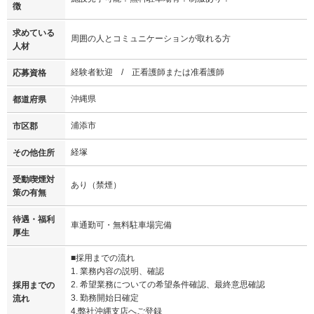
徴
求めている
周囲の人とコミュニケーションが取れる方
人材
経験者歓迎 / 正看護師または准看護師
応募資格
沖縄県
都道府県
浦添市
市区郡
経塚
その他住所
受動喫煙対
あり（禁煙）
策の有無
待遇・福利
車通勤可・無料駐車場完備
厚生
■採用までの流れ
1. 業務内容の説明、確認
2. 希望業務についての希望条件確認、最終意思確認
採用までの
3. 勤務開始日確定
流れ
4.弊社沖縄支店へご登録