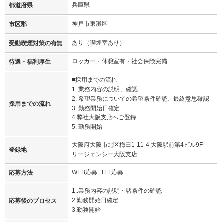
兵庫県
都道府県
神戸市東灘区
市区郡
あり（喫煙室あり）
受動喫煙対策の有無
ロッカー・休憩室有・社会保険完備
待遇・福利厚生
■採用までの流れ
1. 業務内容の説明、確認
2. 希望業務についての希望条件確認、最終意思確認
採用までの流れ
3. 勤務開始日確定
4.弊社大阪支店へご登録
5. 勤務開始
大阪府大阪市北区梅田1-11-4 大阪駅前第4ビル9F
登録地
リージェンシー大阪支店
WEB応募+TEL応募
応募方法
1..業務内容の説明・諸条件の確認
2.勤務開始日確定
応募後のプロセス
3.勤務開始