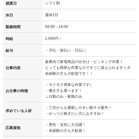
シフト制
就業日
週休2日
休日
09:00～18:00
勤務時間
1,400円～
時給
・月払・仮払い・日払い
給与
倉庫内で家電商品の仕分け・ピッキング作業！
とっても簡単な作業なのですぐに覚えられます☆彡
仕事内容
未経験の方も大歓迎です！！
・モクモク簡単な作業です♪
・働き方も選べます！
お仕事の特徴
→日勤のみ・夜勤のみ
・三宮からも通勤しやすい駅チカ案件！
求めている人材
・がっつり稼ぎたい方におすすめ！
・男性・女性に大活躍！
応募資格
・未経験の方も大歓迎！