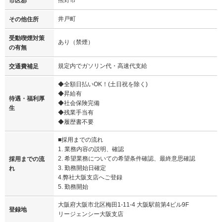
市区郡
井戸町
その他住所
受動喫煙対策
あり（禁煙）
の有無
規定内でガソリン代・高速代支給
交通費補足
◆全額日払いOK！(土日祝を除く)
◆昇給有
待遇・福利厚
◆社会保険完備
生
◆残業手当有
◆履歴書不要
■採用までの流れ
1. 業務内容の説明、確認
2. 希望業務についての希望条件確認、最終意思確認
採用までの流
3. 勤務開始日確定
れ
4.弊社大阪支店へご登録
5. 勤務開始
大阪府大阪市北区梅田1-11-4 大阪駅前第4ビル9F
登録地
リージェンシー大阪支店