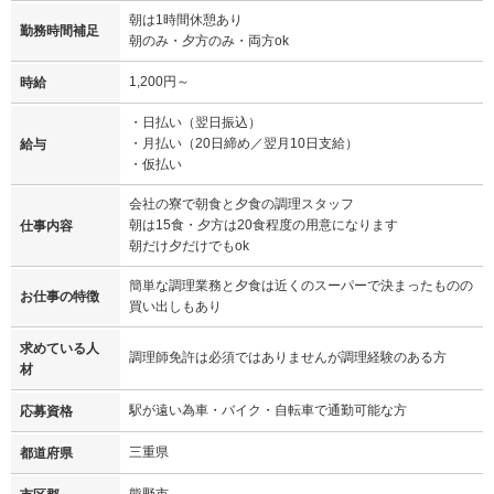
朝は1時間休憩あり
勤務時間補足
朝のみ・夕方のみ・両方ok
1,200円～
時給
・日払い（翌日振込）
・月払い（20日締め／翌月10日支給）
給与
・仮払い
会社の寮で朝食と夕食の調理スタッフ
朝は15食・夕方は20食程度の用意になります
仕事内容
朝だけ夕だけでもok
簡単な調理業務と夕食は近くのスーパーで決まったものの
お仕事の特徴
買い出しもあり
求めている人
調理師免許は必須ではありませんが調理経験のある方
材
駅が遠い為車・バイク・自転車で通勤可能な方
応募資格
三重県
都道府県
熊野市