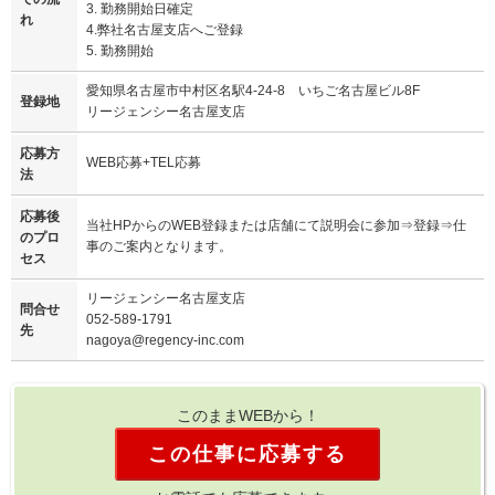
3. 勤務開始日確定
れ
4.弊社名古屋支店へご登録
5. 勤務開始
愛知県名古屋市中村区名駅4-24-8 いちご名古屋ビル8F
登録地
リージェンシー名古屋支店
応募方
WEB応募+TEL応募
法
応募後
当社HPからのWEB登録または店舗にて説明会に参加⇒登録⇒仕
のプロ
事のご案内となります。
セス
リージェンシー名古屋支店
問合せ
052-589-1791
先
nagoya@regency-inc.com
このままWEBから！
この仕事に応募する