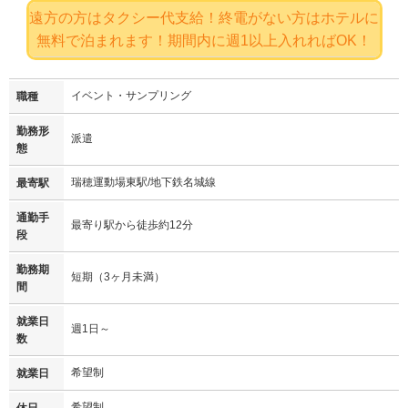
遠方の方はタクシー代支給！終電がない方はホテルに
無料で泊まれます！期間内に週1以上入れればOK！
イベント・サンプリング
職種
勤務形
派遣
態
瑞穂運動場東駅/地下鉄名城線
最寄駅
通勤手
最寄り駅から徒歩約12分
段
勤務期
短期（3ヶ月未満）
間
就業日
週1日～
数
希望制
就業日
希望制
休日