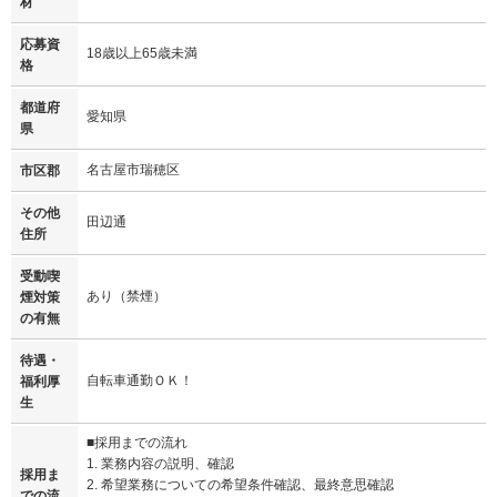
材
応募資
18歳以上65歳未満
格
都道府
愛知県
県
名古屋市瑞穂区
市区郡
その他
田辺通
住所
受動喫
あり（禁煙）
煙対策
の有無
待遇・
自転車通勤ＯＫ！
福利厚
生
■採用までの流れ
1. 業務内容の説明、確認
採用ま
2. 希望業務についての希望条件確認、最終意思確認
での流