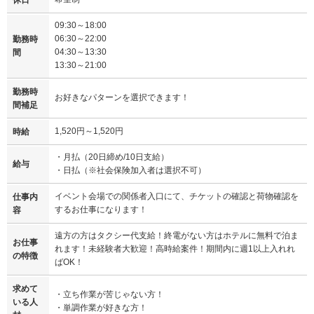
09:30～18:00
06:30～22:00
勤務時
04:30～13:30
間
13:30～21:00
勤務時
お好きなパターンを選択できます！
間補足
1,520円～1,520円
時給
・月払（20日締め/10日支給）
給与
・日払（※社会保険加入者は選択不可）
イベント会場での関係者入口にて、チケットの確認と荷物確認を
仕事内
するお仕事になります！
容
遠方の方はタクシー代支給！終電がない方はホテルに無料で泊ま
お仕事
れます！未経験者大歓迎！高時給案件！期間内に週1以上入れれ
の特徴
ばOK！
求めて
・立ち作業が苦じゃない方！
いる人
・単調作業が好きな方！