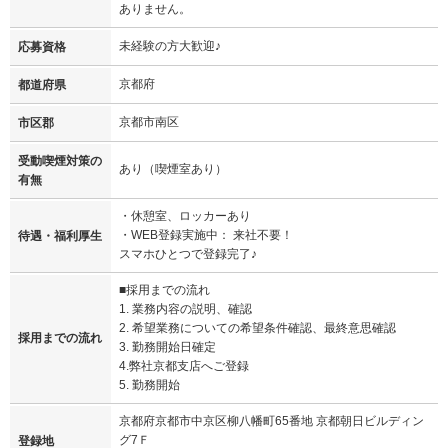
ありません。
未経験の方大歓迎♪
応募資格
京都府
都道府県
京都市南区
市区郡
受動喫煙対策の
あり（喫煙室あり）
有無
・休憩室、ロッカーあり
・WEB登録実施中： 来社不要！
待遇・福利厚生
スマホひとつで登録完了♪
■採用までの流れ
1. 業務内容の説明、確認
2. 希望業務についての希望条件確認、最終意思確認
採用までの流れ
3. 勤務開始日確定
4.弊社京都支店へご登録
5. 勤務開始
京都府京都市中京区柳八幡町65番地 京都朝日ビルディン
グ7Ｆ
登録地