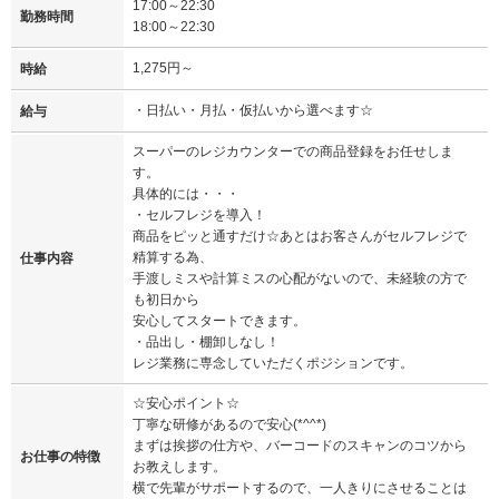
17:00～22:30
勤務時間
18:00～22:30
1,275円～
時給
・日払い・月払・仮払いから選べます☆
給与
スーパーのレジカウンターでの商品登録をお任せしま
す。
具体的には・・・
・セルフレジを導入！
商品をピッと通すだけ☆あとはお客さんがセルフレジで
精算する為、
仕事内容
手渡しミスや計算ミスの心配がないので、未経験の方で
も初日から
安心してスタートできます。
・品出し・棚卸しなし！
レジ業務に専念していただくポジションです。
☆安心ポイント☆
丁寧な研修があるので安心(*^^*)
まずは挨拶の仕方や、バーコードのスキャンのコツから
お仕事の特徴
お教えします。
横で先輩がサポートするので、一人きりにさせることは