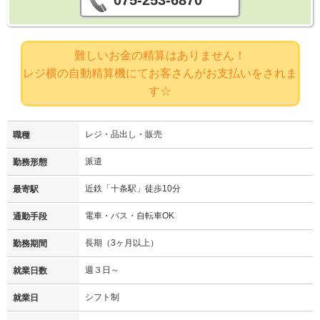
難しいお金の精算はありません！
レジ横の自動精算機にてお客さんがお支払いをされま
す☆
レジ・品出し・販売
職種
派遣
勤務形態
近鉄「十条駅」徒歩10分
最寄駅
電車・バス・自転車OK
通勤手段
長期（3ヶ月以上）
勤務期間
週３日～
就業日数
シフト制
就業日