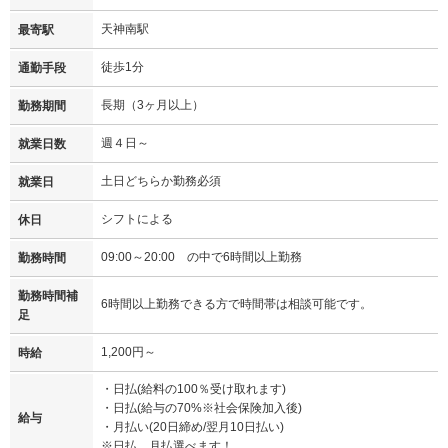
天神南駅
最寄駅
徒歩1分
通勤手段
長期（3ヶ月以上）
勤務期間
週４日～
就業日数
土日どちらか勤務必須
就業日
シフトによる
休日
09:00～20:00 の中で6時間以上勤務
勤務時間
勤務時間補
6時間以上勤務できる方で時間帯は相談可能です。
足
1,200円～
時給
・日払(給料の100％受け取れます)
・日払(給与の70%※社会保険加入後)
給与
・月払い(20日締め/翌月10日払い)
※日払、月払選べます！