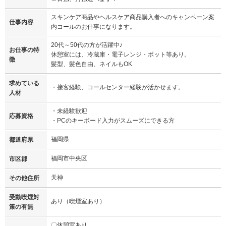
スキンケア商品やヘルスケア商品購入者へのキャンペーン案
仕事内容
内コールのお仕事になります。
20代～50代の方が活躍中♪
お仕事の特
休憩室には、冷蔵庫・電子レンジ・ポット等あり。
徴
髪型、髪色自由、ネイルもOK
求めている
・接客経験、コールセンター経験が活かせます。
人材
・未経験歓迎
応募資格
・PCのキーボード入力がスムーズにできる方
福岡県
都道府県
福岡市中央区
市区郡
天神
その他住所
受動喫煙対
あり（喫煙室あり）
策の有無
〇休憩室あり