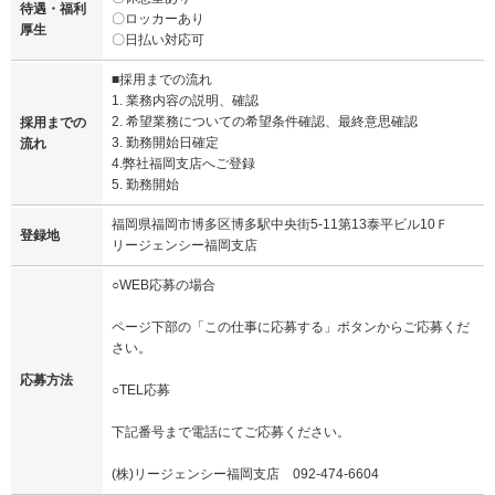
待遇・福利
〇ロッカーあり
厚生
〇日払い対応可
■採用までの流れ
1. 業務内容の説明、確認
2. 希望業務についての希望条件確認、最終意思確認
採用までの
3. 勤務開始日確定
流れ
4.弊社福岡支店へご登録
5. 勤務開始
福岡県福岡市博多区博多駅中央街5-11第13泰平ビル10Ｆ
登録地
リージェンシー福岡支店
○WEB応募の場合
ページ下部の「この仕事に応募する」ボタンからご応募くだ
さい。
応募方法
○TEL応募
下記番号まで電話にてご応募ください。
(株)リージェンシー福岡支店 092-474-6604