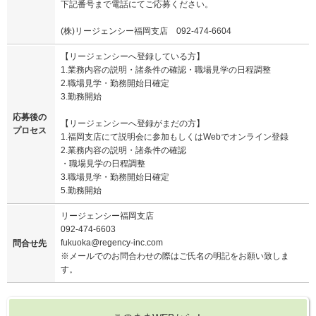
下記番号まで電話にてご応募ください。
(株)リージェンシー福岡支店 092-474-6604
【リージェンシーへ登録している方】
1.業務内容の説明・諸条件の確認・職場見学の日程調整
2.職場見学・勤務開始日確定
3.勤務開始
応募後の
【リージェンシーへ登録がまだの方】
プロセス
1.福岡支店にて説明会に参加もしくはWebでオンライン登録
2.業務内容の説明・諸条件の確認
・職場見学の日程調整
3.職場見学・勤務開始日確定
5.勤務開始
リージェンシー福岡支店
092-474-6603
fukuoka@regency-inc.com
問合せ先
※メールでのお問合わせの際はご氏名の明記をお願い致しま
す。