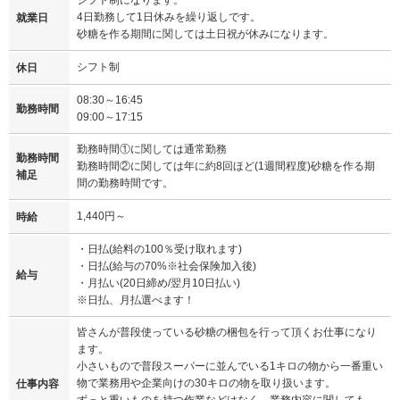
4日勤務して1日休みを繰り返しです。
就業日
砂糖を作る期間に関しては土日祝が休みになります。
シフト制
休日
08:30～16:45
勤務時間
09:00～17:15
勤務時間①に関しては通常勤務
勤務時間
勤務時間②に関しては年に約8回ほど(1週間程度)砂糖を作る期
補足
間の勤務時間です。
1,440円～
時給
・日払(給料の100％受け取れます)
・日払(給与の70%※社会保険加入後)
給与
・月払い(20日締め/翌月10日払い)
※日払、月払選べます！
皆さんが普段使っている砂糖の梱包を行って頂くお仕事になり
ます。
小さいもので普段スーパーに並んでいる1キロの物から一番重い
物で業務用や企業向けの30キロの物を取り扱います。
仕事内容
ずっと重いものを持つ作業などはなく、業務内容に関しても