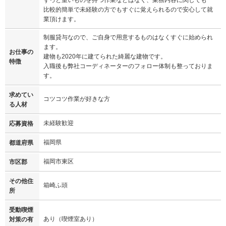
比較的簡単で未経験の方でもすぐに覚えられるので安心して就
業頂けます。
制服貸与なので、ご自身で用意するものはなくすぐに始められ
ます。
お仕事の
建物も2020年に建てられた綺麗な建物です。
特徴
入職後も弊社コーディネーターのフォロー体制も整っておりま
す。
求めてい
コツコツ作業が好きな方
る人材
未経験歓迎
応募資格
福岡県
都道府県
福岡市東区
市区郡
その他住
箱崎ふ頭
所
受動喫煙
あり（喫煙室あり）
対策の有