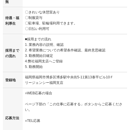
無
〇きれいな休憩室あり
〇制服貸与
待遇・福
〇駐車場、駐輪場利用できます。
利厚生
〇日払い利用可
■採用までの流れ
1. 業務内容の説明、確認
2. 希望業務についての希望条件確認、最終意思確認
採用まで
3. 勤務開始日確定
の流れ
4.弊社福岡支店へご登録
5. 勤務開始
福岡県福岡市博多区博多駅中央街5-11第13泰平ビル10Ｆ
登録地
リージェンシー福岡支店
○WEB応募の場合
ページ下部の「この仕事に応募する」ボタンからご応募くださ
い。
応募方法
○TEL応募