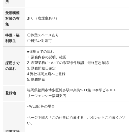
所
受動喫煙
あり（喫煙室あり）
対策の有
無
〇休憩スペースあり
待遇・福
〇日払い対応可
利厚生
■採用までの流れ
1. 業務内容の説明、確認
2. 希望業務についての希望条件確認、最終意思確認
採用まで
3. 勤務開始日確定
の流れ
4.弊社福岡支店へご登録
5. 勤務開始
福岡県福岡市博多区博多駅中央街5-11第13泰平ビル10Ｆ
登録地
リージェンシー福岡支店
○WEB応募の場合
ページ下部の「この仕事に応募する」ボタンからご応募くださ
い。
応募方法