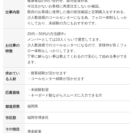
健康食品の問い合わせ、販売促進作業
今注文がないお客様に再度注文しないか確認。
既存のお客様に使用した後の状況確認と定期購入をすすめる。
仕事内容
少人数規模のコールセンターになる為、フォロー体制もしっか
りしており、未経験の方にもおすすめです。
20代～50代の方活躍中♪
メンバーとしては10人くらいで運営してます。
少人数規模でのコールセンターになるので、皆様仲が良くフォ
お仕事の
ロー体制もしっかりしてます。
特徴
丁寧に解らない事は教えてくれるので安心して始める事ができ
ます。
・接客経験が活かせます
求めてい
・コールセンター経験が活かせます
る人材
・未経験歓迎
応募資格
・キーボード観ながらスムーズに入力できる方
福岡県
都道府県
福岡市博多区
市区郡
その他住
博多駅東