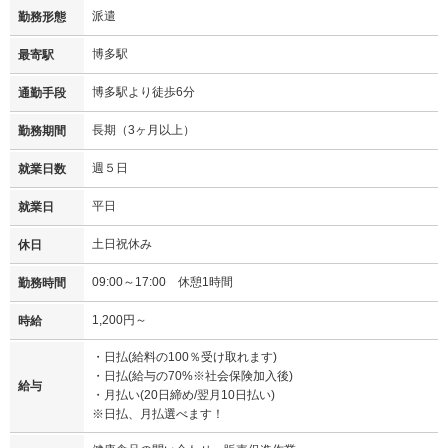
派遣
勤務形態
博多駅
最寄駅
博多駅より徒歩6分
通勤手段
長期（3ヶ月以上）
勤務期間
週５日
就業日数
平日
就業日
土日祝休み
休日
09:00～17:00 休憩1時間
勤務時間
1,200円～
時給
・日払(給料の100％受け取れます)
・日払(給与の70%※社会保険加入後)
給与
・月払い(20日締め/翌月10日払い)
※日払、月払選べます！