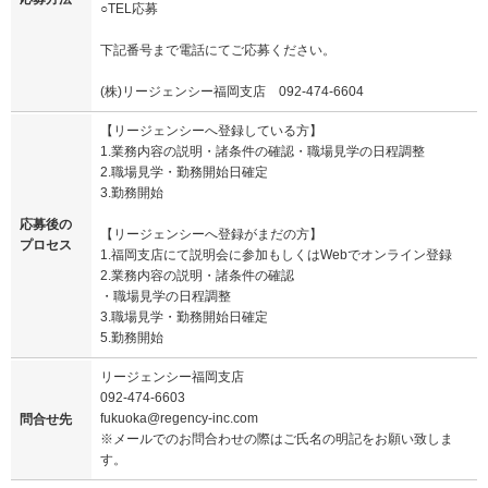
○TEL応募
下記番号まで電話にてご応募ください。
(株)リージェンシー福岡支店 092-474-6604
【リージェンシーへ登録している方】
1.業務内容の説明・諸条件の確認・職場見学の日程調整
2.職場見学・勤務開始日確定
3.勤務開始
応募後の
【リージェンシーへ登録がまだの方】
プロセス
1.福岡支店にて説明会に参加もしくはWebでオンライン登録
2.業務内容の説明・諸条件の確認
・職場見学の日程調整
3.職場見学・勤務開始日確定
5.勤務開始
リージェンシー福岡支店
092-474-6603
fukuoka@regency-inc.com
問合せ先
※メールでのお問合わせの際はご氏名の明記をお願い致しま
す。