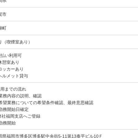
岡県
賀市
柳町
り（喫煙室あり）
日払い利用可
休憩室あり
ロッカーあり
ヘルメット貸与
採用までの流れ
. 業務内容の説明、確認
. 希望業務についての希望条件確認、最終意思確認
. 勤務開始日確定
.弊社福岡支店へご登録
 勤務開始
岡県福岡市博多区博多駅中央街5-11第13泰平ビル10Ｆ