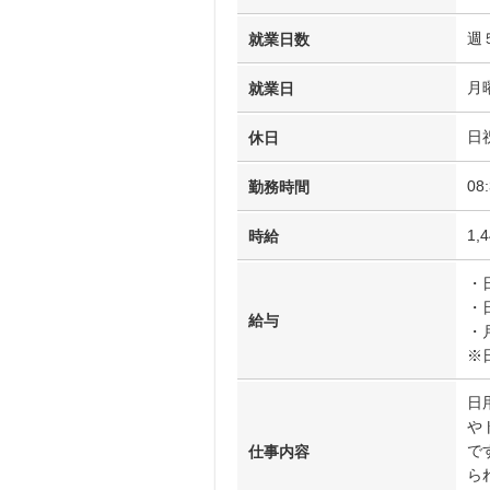
週
就業日数
月
就業日
日
休日
08
勤務時間
1,
時給
・
・
給与
・
※
日
や
で
仕事内容
ら