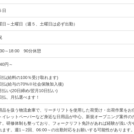
５日
曜日～土曜日（週５、土曜日は必ず出勤）
祝
:30～18:00 90分休憩
440円～
日払(給料の100％受け取れます)
日払(給与の70%※社会保険加入後)
月払い(20日締め/翌月10日払い)
日払、月払選べます！
用品を扱う物流倉庫で、リーチリフトを使用した荷受け・出荷作業をお
トイレットペーパーなど身近な日用品が中心。新規オープニング案件の
す。研修体制も整っており、フォークリフト免許があれば経験が浅い方
れます。週1～2回、06:00～の出勤対応をお願いする可能性があります