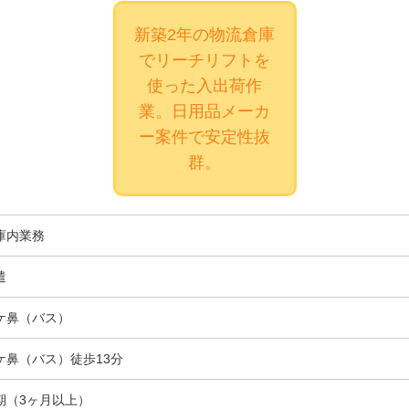
新築2年の物流倉庫
でリーチリフトを
使った入出荷作
業。日用品メーカ
ー案件で安定性抜
群。
庫内業務
遣
ケ鼻（バス）
ケ鼻（バス）徒歩13分
期（3ヶ月以上）