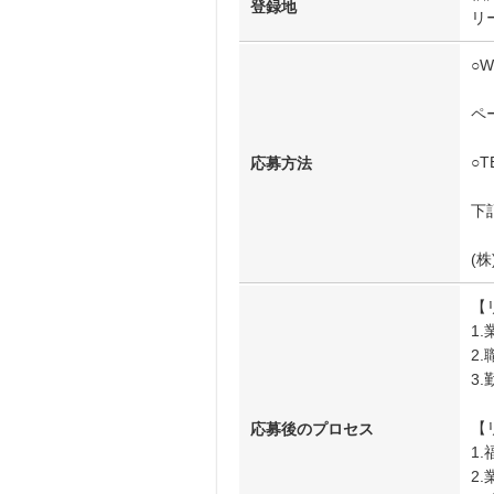
登録地
リ
○
ペ
○T
応募方法
下
(株
【
1
2
3
【
応募後のプロセス
1
2