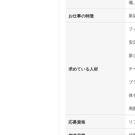
備
新
お仕事の特徴
フ
安
新
チ
求めている人材
ブ
体
周
リ
応募資格