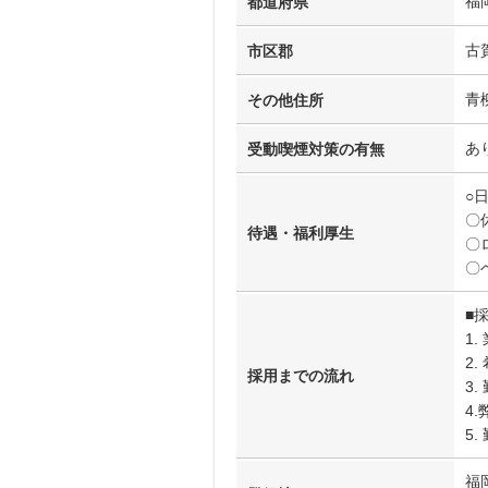
福
都道府県
古
市区郡
青
その他住所
あ
受動喫煙対策の有無
○
〇
待遇・福利厚生
〇
〇
■
1
2
採用までの流れ
3
4
5.
福