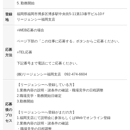
5. 勤務開始
福岡県福岡市博多区博多駅中央街5-11第13泰平ビル10Ｆ
登録
リージェンシー福岡支店
地
○WEB応募の場合
ページ下部の「この仕事に応募する」ボタンからご応募ください。
応募
○TEL応募
方法
下記番号まで電話にてご応募ください。
(株)リージェンシー福岡支店 092-474-6604
【リージェンシーへ登録している方】
1.業務内容の説明・諸条件の確認・職場見学の日程調整
2.職場見学・勤務開始日確定
3.勤務開始
応募
後の
【リージェンシーへ登録がまだの方】
プロ
1.福岡支店にて説明会に参加もしくはWebでオンライン登録
セス
2.業務内容の説明・諸条件の確認
・職場見学の日程調整