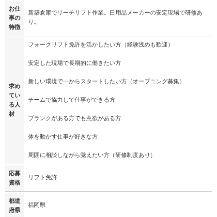
お仕
新築倉庫でリーチリフト作業。日用品メーカーの安定現場で研修あ
事の
り。
特徴
フォークリフト免許を活かしたい方（経験浅めも歓迎）
安定した現場で長期的に働きたい方
新しい環境で一からスタートしたい方（オープニング募集）
求め
てい
チームで協力して仕事ができる方
る人
材
ブランクがある方でも意欲がある方
体を動かす仕事が好きな方
周囲に相談しながら覚えたい方（研修制度あり）
応募
リフト免許
資格
都道
福岡県
府県