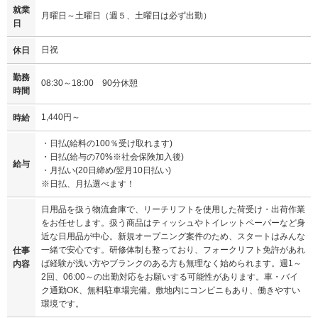
就業
月曜日～土曜日（週５、土曜日は必ず出勤）
日
日祝
休日
勤務
08:30～18:00 90分休憩
時間
1,440円～
時給
・日払(給料の100％受け取れます)
・日払(給与の70%※社会保険加入後)
給与
・月払い(20日締め/翌月10日払い)
※日払、月払選べます！
日用品を扱う物流倉庫で、リーチリフトを使用した荷受け・出荷作業
をお任せします。扱う商品はティッシュやトイレットペーパーなど身
近な日用品が中心。新規オープニング案件のため、スタートはみんな
一緒で安心です。研修体制も整っており、フォークリフト免許があれ
仕事
ば経験が浅い方やブランクのある方も無理なく始められます。週1～
内容
2回、06:00～の出勤対応をお願いする可能性があります。車・バイ
ク通勤OK、無料駐車場完備。敷地内にコンビニもあり、働きやすい
環境です。