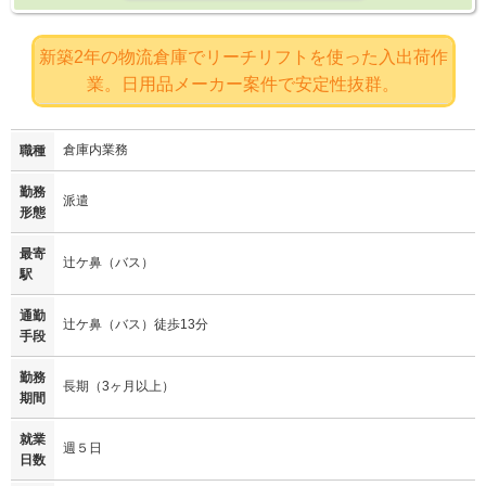
新築2年の物流倉庫でリーチリフトを使った入出荷作
業。日用品メーカー案件で安定性抜群。
倉庫内業務
職種
勤務
派遣
形態
最寄
辻ケ鼻（バス）
駅
通勤
辻ケ鼻（バス）徒歩13分
手段
勤務
長期（3ヶ月以上）
期間
就業
週５日
日数