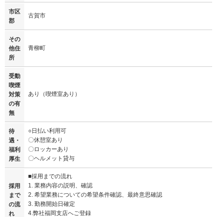
市区
古賀市
郡
その
青柳町
他住
所
受動
喫煙
あり（喫煙室あり）
対策
の有
無
○日払い利用可
待
〇休憩室あり
遇・
〇ロッカーあり
福利
〇ヘルメット貸与
厚生
■採用までの流れ
1. 業務内容の説明、確認
採用
2. 希望業務についての希望条件確認、最終意思確認
まで
3. 勤務開始日確定
の流
4.弊社福岡支店へご登録
れ