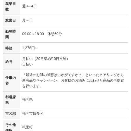
就業日
週3～4日
数
月～日
就業日
勤務時
09:00～18:00 休憩60分
間
1,278円～
時給
月払い（20日締め/10日支給）
給与
日払い
「最近のお肌の状態はいかがですか？」といったヒアリングから
仕事内
新商品やキャンペーン、お客様のお悩みに合わせた商品の再提案
容
を行います。
都道府
福岡県
県
福岡市博多区
市区郡
その他
祇園町
住所