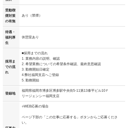
受動喫
あり（禁煙）
煙対策
の有無
待遇・
休憩室あり
福利厚
生
■採用までの流れ
1. 業務内容の説明、確認
採用ま
2. 希望業務についての希望条件確認、最終意思確認
での流
3. 勤務開始日確定
れ
4.弊社福岡支店へご登録
5. 勤務開始
福岡県福岡市博多区博多駅中央街5-11第13泰平ビル10Ｆ
登録地
リージェンシー福岡支店
○WEB応募の場合
ページ下部の「この仕事に応募する」ボタンからご応募くださ
い。