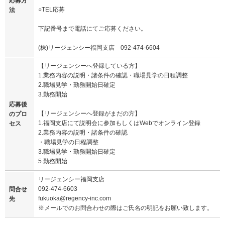
応募方
○TEL応募
法
下記番号まで電話にてご応募ください。
(株)リージェンシー福岡支店 092-474-6604
【リージェンシーへ登録している方】
1.業務内容の説明・諸条件の確認・職場見学の日程調整
2.職場見学・勤務開始日確定
3.勤務開始
応募後
【リージェンシーへ登録がまだの方】
のプロ
1.福岡支店にて説明会に参加もしくはWebでオンライン登録
セス
2.業務内容の説明・諸条件の確認
・職場見学の日程調整
3.職場見学・勤務開始日確定
5.勤務開始
リージェンシー福岡支店
092-474-6603
問合せ
fukuoka@regency-inc.com
先
※メールでのお問合わせの際はご氏名の明記をお願い致します。