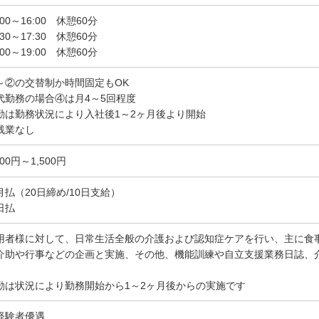
:00～16:00 休憩60分
:30～17:30 休憩60分
:00～19:00 休憩60分
～②の交替制か時間固定もOK
代勤務の場合④は月4～5回程度
勤は勤務状況により入社後1～2ヶ月後より開始
残業なし
200円～1,500円
月払（20日締め/10日支給）
日払
用者様に対して、日常生活全般の介護および認知症ケアを行い、主に食
介助や行事などの企画と実施、その他、機能訓練や自立支援業務日誌、
。
勤は状況により勤務開始から1～2ヶ月後からの実施です
経験者優遇