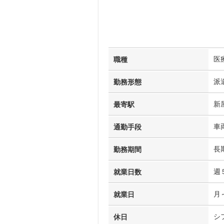
医
職種
派
勤務形態
新
最寄駅
車
通勤手段
長
勤務期間
週
就業日数
月
就業日
シ
休日