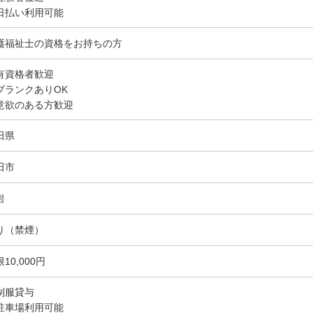
日払い利用可能
護福祉士の資格をお持ちの方
有資格者歓迎
ブランクありOK
意欲のある方歓迎
田県
田市
岩
り（禁煙）
10,000円
制服貸与
駐車場利用可能