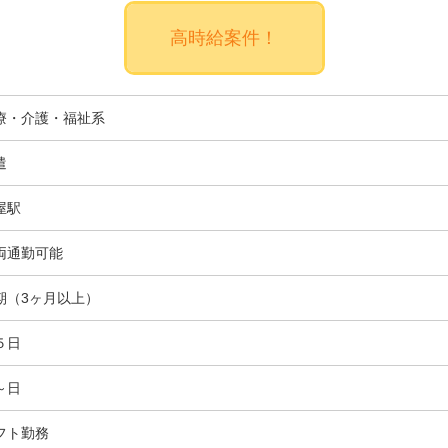
高時給案件！
療・介護・福祉系
遣
屋駅
両通勤可能
期（3ヶ月以上）
５日
～日
フト勤務