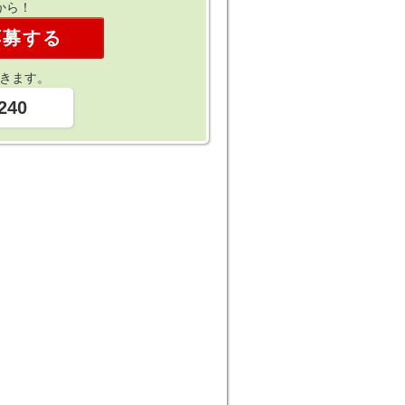
から！
応募する
きます。
240