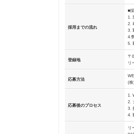
■
1
2
採用までの流れ
3
4
5.
〒
登録地
リ
W
応募方法
(株
1
2
応募後のプロセス
3
4
リ