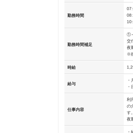
07
08
勤務時間
10
①
交
勤務時間補足
夜
※
1,
時給
・
給与
・
利
の
仕事内容
す
夜
・