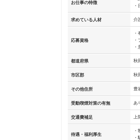
お仕事の特徴
・
介
求めている人材
・
・
応募資格
・
秋
都道府県
秋
市区郡
豊
その他住所
あ
受動喫煙対策の有無
上限
交通費補足
・
待遇・福利厚生
・