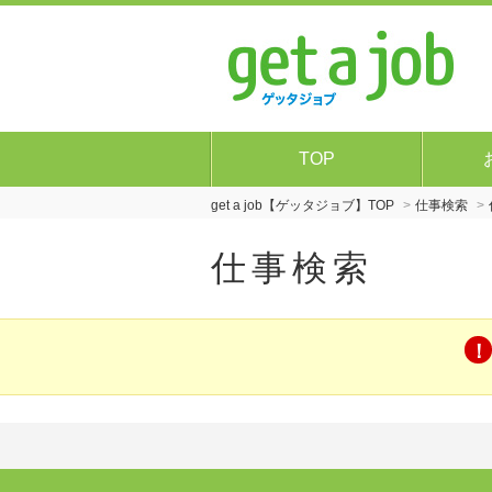
TOP
get a job【ゲッタジョブ】TOP
仕事検索
仕事検索