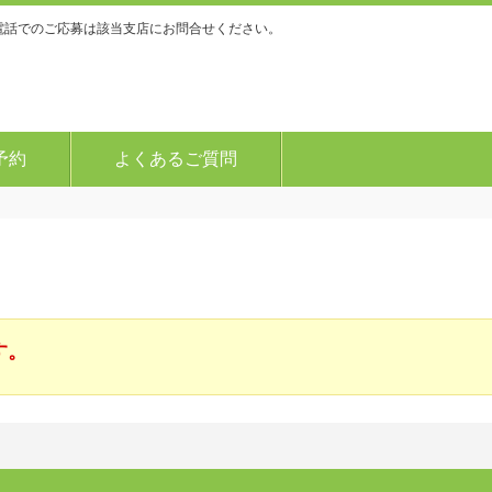
電話でのご応募は該当支店にお問合せください。
予約
よくあるご質問
す。