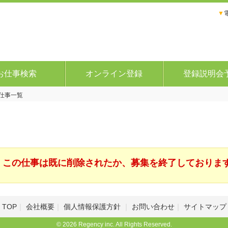
▼
お仕事検索
オンライン登録
登録説明会
仕事一覧
この仕事は既に削除されたか、募集を終了しておりま
TOP
会社概要
個人情報保護方針
お問い合わせ
サイトマップ
© 2026 Regency inc. All Rights Reserved.