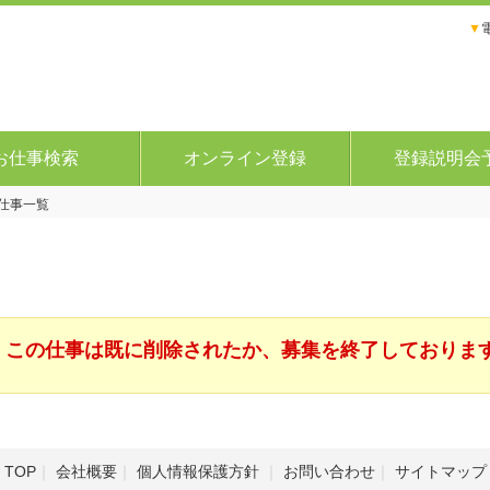
▼
お仕事検索
オンライン登録
登録説明会
仕事一覧
この仕事は既に削除されたか、募集を終了しておりま
TOP
会社概要
個人情報保護方針
お問い合わせ
サイトマップ