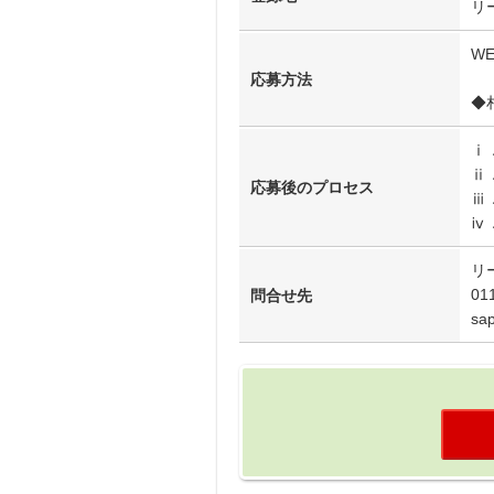
リ
W
応募方法
◆札
ⅰ
ⅱ
応募後のプロセス
ⅲ
ⅳ
リ
01
問合せ先
sa