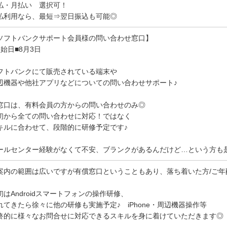
払・月払い 選択可！
払利用なら、最短⇒翌日振込も可能◎
ソフトバンクサポート会員様の問い合わせ窓口】
開始日■8月3日
フトバンクにて販売されている端末や
辺機器や他社アプリなどについての問い合わせサポート♪
窓口は、有料会員の方からの問い合わせのみ◎
初から全ての問い合わせに対応！ではなく
キルに合わせて、段階的に研修予定です♪
ールセンター経験がなくて不安、ブランクがあるんだけど…という方も
案内の範囲は広いですが有償窓口ということもあり、落ち着いた方/ご年
初はAndroidスマートフォンの操作研修、
れてきたら徐々に他の研修も実施予定♪ iPhone・周辺機器操作等
終的に様々なお問合せに対応できるスキルを身に着けていただきます◎