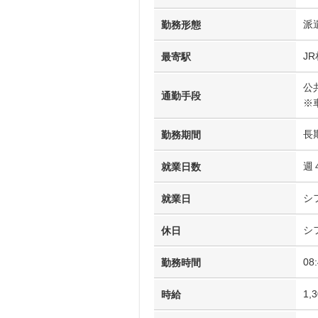
派
勤務形態
J
最寄駅
公
通勤手段
※
長
勤務期間
週
就業日数
シ
就業日
シ
休日
08
勤務時間
1,
時給