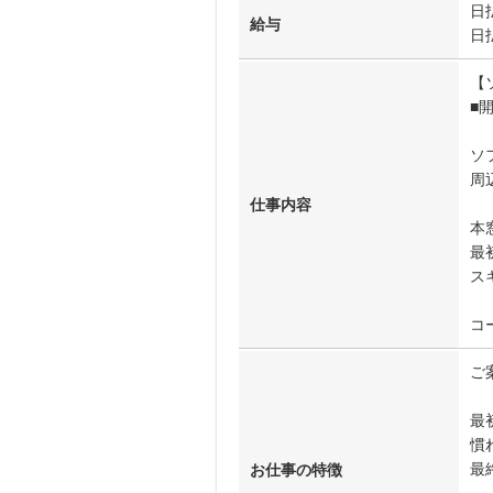
日
給与
日
【
■
ソ
周
仕事内容
本
最
ス
コ
ご
最
慣
最
お仕事の特徴