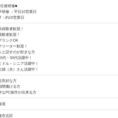
入社後研修■
学研修 ：平日10営業日
JT：約10営業日
未経験者歓迎！
経験者歓迎！
ブランクOK
フリーター歓迎！
人と話すのが好きな方
20代・30代活躍中！
ミドル・シニア活躍中！
主婦（夫）さん活躍中！
怠良好な方
期間働ける方
単なPC操作が出来る方
海道
幌市北区