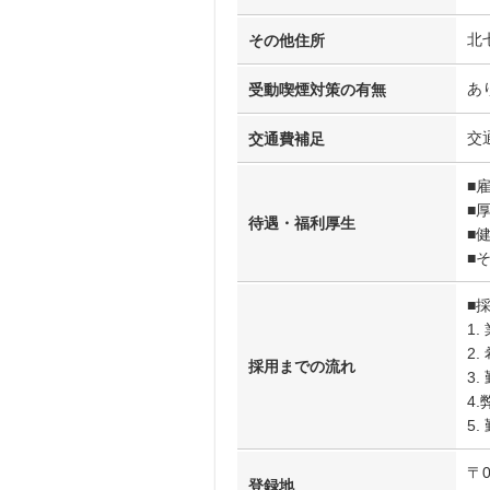
北
その他住所
あ
受動喫煙対策の有無
交
交通費補足
■
■
待遇・福利厚生
■
■
■
1
2
採用までの流れ
3
4
5.
〒
登録地