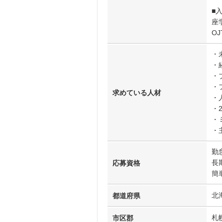
■
座
O
・
・
・
・
求めている人材
・
・
・
・
勤
長
応募資格
簡
北
都道府県
札
市区郡