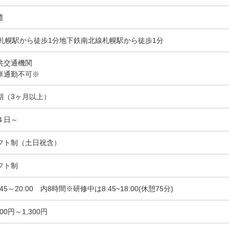
遣
R札幌駅から徒歩1分地下鉄南北線札幌駅から徒歩1分
共交通機関
車通勤不可※
期（3ヶ月以上）
４日～
フト制（土日祝含）
フト制
:45～20:00 内8時間※研修中は8:45~18:00(休憩75分)
300円～1,300円