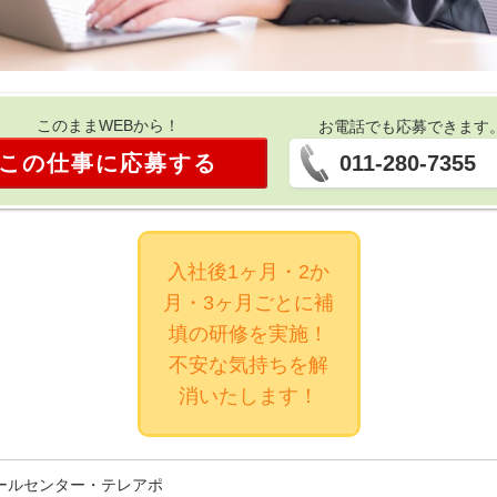
このままWEBから！
お電話でも応募できます
この仕事に応募する
011-280-7355
入社後1ヶ月・2か
月・3ヶ月ごとに補
填の研修を実施！
不安な気持ちを解
消いたします！
ールセンター・テレアポ