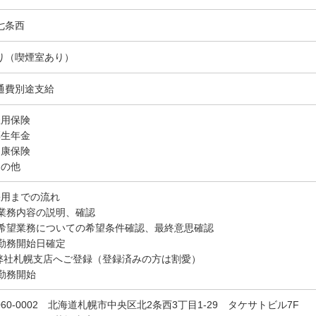
七条西
り（喫煙室あり）
通費別途支給
雇用保険
厚生年金
健康保険
その他
採用までの流れ
. 業務内容の説明、確認
. 希望業務についての希望条件確認、最終意思確認
. 勤務開始日確定
.弊社札幌支店へご登録（登録済みの方は割愛）
 勤務開始
060-0002 北海道札幌市中央区北2条西3丁目1-29 タケサトビル7F