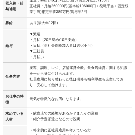
派遣：時給1461円×22日(週5)/想定月収257136円
収入例・給
正社員：月給260000円(基本給196000円＋役職手当＋固定残
与補足
業手当)想定年収389万円/賞与年2回
あり(最大年12回)
昇給
▼派遣
・月払（20日締め/10日支給）
・日払（※社会保険加入者は選択不可）
給与
▼正社員
・月払い
接客、調理、レジ、店舗運営全般。飲食店経営に関する知識
を一から身に付けられます。
仕事内容
社員雇用に切り替わった後は研修も福利厚生も充実してお
り、安心して働けます。
お仕事の特
元気が特徴的なお店になります。
徴
・飲食店での経験があるか？またその業種
求めている
・紹介予定派遣となるので説明
人材
・将来的に正社員雇用を考えている方