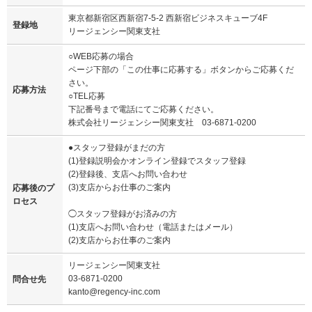
東京都新宿区西新宿7-5-2 西新宿ビジネスキューブ4F
登録地
リージェンシー関東支社
○WEB応募の場合
ページ下部の「この仕事に応募する」ボタンからご応募くだ
さい。
応募方法
○TEL応募
下記番号まで電話にてご応募ください。
株式会社リージェンシー関東支社 03-6871-0200
●スタッフ登録がまだの方
(1)登録説明会かオンライン登録でスタッフ登録
(2)登録後、支店へお問い合わせ
(3)支店からお仕事のご案内
応募後のプ
ロセス
◯スタッフ登録がお済みの方
(1)支店へお問い合わせ（電話またはメール）
(2)支店からお仕事のご案内
リージェンシー関東支社
03-6871-0200
問合せ先
kanto@regency-inc.com