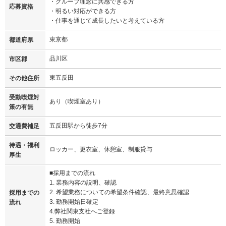
・グループ理念に共感できる方
応募資格
・明るい対応ができる方
・仕事を通じて成長したいと考えている方
東京都
都道府県
品川区
市区郡
東五反田
その他住所
受動喫煙対
あり（喫煙室あり）
策の有無
五反田駅から徒歩7分
交通費補足
待遇・福利
ロッカー、更衣室、休憩室、制服貸与
厚生
■採用までの流れ
1. 業務内容の説明、確認
2. 希望業務についての希望条件確認、最終意思確認
採用までの
3. 勤務開始日確定
流れ
4.弊社関東支社へご登録
5. 勤務開始