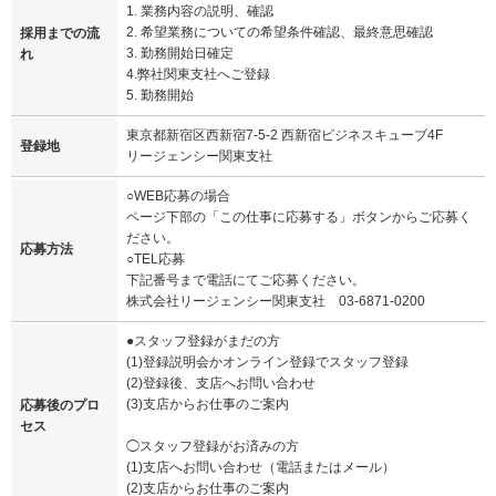
1. 業務内容の説明、確認
2. 希望業務についての希望条件確認、最終意思確認
採用までの流
3. 勤務開始日確定
れ
4.弊社関東支社へご登録
5. 勤務開始
東京都新宿区西新宿7-5-2 西新宿ビジネスキューブ4F
登録地
リージェンシー関東支社
○WEB応募の場合
ページ下部の「この仕事に応募する」ボタンからご応募く
ださい。
応募方法
○TEL応募
下記番号まで電話にてご応募ください。
株式会社リージェンシー関東支社 03-6871-0200
●スタッフ登録がまだの方
(1)登録説明会かオンライン登録でスタッフ登録
(2)登録後、支店へお問い合わせ
(3)支店からお仕事のご案内
応募後のプロ
セス
◯スタッフ登録がお済みの方
(1)支店へお問い合わせ（電話またはメール）
(2)支店からお仕事のご案内