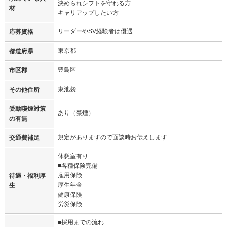
決められシフトを守れる方
材
キャリアップしたい方
リーダーやSV経験者は優遇
応募資格
東京都
都道府県
豊島区
市区郡
東池袋
その他住所
受動喫煙対策
あり（禁煙）
の有無
規定がありますので面談時お伝えします
交通費補足
休憩室有り
■各種保険完備
雇用保険
待遇・福利厚
厚生年金
生
健康保険
労災保険
■採用までの流れ