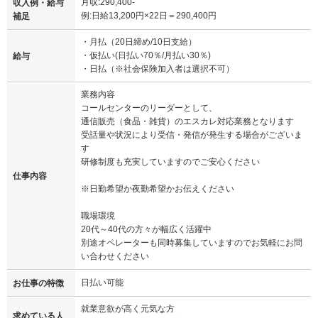
月収:290,400-
収入例・給与
例:日給13,200円×22日＝290,400円
補足
・月払（20日締め/10日支給）
・仮払い(日払い70％/月払い30％)
給与
・日払（※社会保険加入者は選択不可）
業務内容
コールセンターのリーダーとして、
通信販売（食品・雑貨）のエスカレ対応業務となります
受話量や状況により受信・発信が発生する場合がございま
す
研修制度も充実していますのでご安心ください
仕事内容
※日勤希望か夜勤希望かお伝えください
職場環境
20代～40代の方々が幅広く活躍中
別途オペレーターも同時募集していますのでお気軽にお問
い合わせください
日払い可能
お仕事の特徴
就業意欲が高く元気な方
求めている人