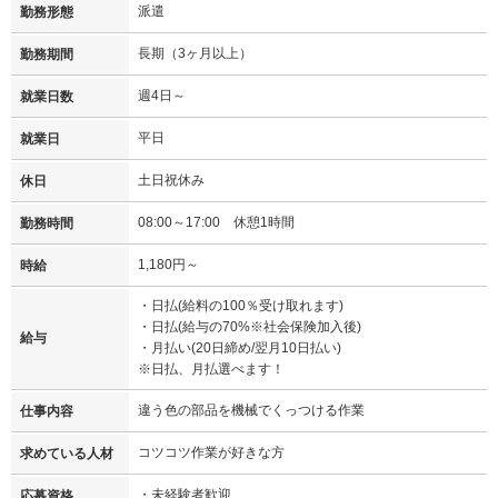
派遣
勤務形態
長期（3ヶ月以上）
勤務期間
週4日～
就業日数
平日
就業日
土日祝休み
休日
08:00～17:00 休憩1時間
勤務時間
1,180円～
時給
・日払(給料の100％受け取れます)
・日払(給与の70%※社会保険加入後)
給与
・月払い(20日締め/翌月10日払い)
※日払、月払選べます！
違う色の部品を機械でくっつける作業
仕事内容
コツコツ作業が好きな方
求めている人材
・未経験者歓迎
応募資格