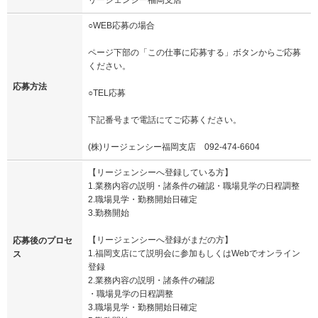
リージェンシー福岡支店
○WEB応募の場合
ページ下部の「この仕事に応募する」ボタンからご応募
ください。
応募方法
○TEL応募
下記番号まで電話にてご応募ください。
(株)リージェンシー福岡支店 092-474-6604
【リージェンシーへ登録している方】
1.業務内容の説明・諸条件の確認・職場見学の日程調整
2.職場見学・勤務開始日確定
3.勤務開始
【リージェンシーへ登録がまだの方】
応募後のプロセ
1.福岡支店にて説明会に参加もしくはWebでオンライン
ス
登録
2.業務内容の説明・諸条件の確認
・職場見学の日程調整
3.職場見学・勤務開始日確定