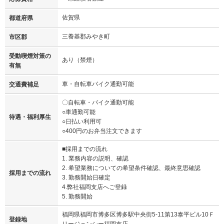
佐賀県
都道府県
三養基郡みやき町
市区郡
受動喫煙対策の
あり（禁煙）
有無
車・自転車バイク通勤可能
交通費補足
〇自転車・バイク通勤可能
○車通勤可能
待遇・福利厚生
○日払い利用可
○400円のお弁当注文できます
■採用までの流れ
1. 業務内容の説明、確認
2. 希望業務についての希望条件確認、最終意思確認
採用までの流れ
3. 勤務開始日確定
4.弊社福岡支店へご登録
5. 勤務開始
福岡県福岡市博多区博多駅中央街5-11第13泰平ビル10Ｆ
登録地