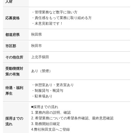
人材
・管理業務など数字に強い方
・責任感をもって業務に取り組める方
応募資格
・未意見歓迎です！
秋田県
都道府県
秋田市
市区郡
上北手猿田
その他住所
受動喫煙対
あり（禁煙）
策の有無
・休憩室あり・更衣室あり
待遇・福利
・制服貸与・靴貸与
厚生
・駐車場あり
■採用までの流れ
1. 業務内容の説明、確認
2. 希望業務についての希望条件確認、最終意思確認
採用までの
3. 勤務開始日確定
流れ
4.弊社秋田支店へご登録