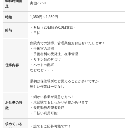
勤務時間補
実働7.75H
足
1,350円～1,350円
時給
・月払（20日締め/10日支給）
給与
・日払
病院内での清掃、管理業務おお任せいたします！
・手術室の清掃
・手術材料の受発注、在庫管理
・リネン類の片づけ
・ベットの配置
仕事内容
などなど・・・
最初は保管場所など覚えることが多いですが
難しい作業は一切なし！
・細かい作業が得意な方へ！
・未経験でもしっかり研修があります！
お仕事の特
・長期勤務希望者歓迎
徴
・日払い利用可能
求めている
・誰でもご応募可能です！