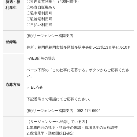
〇社内食堂利用可（400円前後）
待遇・福
〇軽食自販機あり
利厚生
〇駐車場利用可
〇駐輪場利用可
〇日払い利用可
(株)リージェンシー福岡支店
登録地
住所：福岡県福岡市博多区博多駅中央街5-11第13泰平ビル10Ｆ
○WEB応募の場合
ページ下部の「この仕事に応募する」ボタンからご応募くださ
い。
応募方法
○TEL応募
下記番号まで電話にてご応募ください。
(株)リージェンシー福岡支店 092-474-6604
【リージェンシーへ登録している方】
1.業務内容の説明・諸条件の確認・職場見学の日程調整
2.職場見学・勤務開始日確定