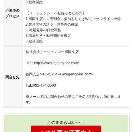
3.勤務開始
応募後の
【リージェンシーへ登録がまだの方】
プロセス
1.福岡支店にて説明会に参加もしくはWebでオンライン登録
2.業務内容の説明・諸条件の確認
・職場見学の日程調整
3.職場見学・勤務開始日確定
5.勤務開始
株式会社リージェンシー福岡支店
HP：http://www.regency-inc.com/
福岡支店Mail<fukuoka@regency-inc.com>
問合せ先
TEL:092-474-6603
※メールでのお問合わせの際はご氏名の明記をお願い致しま
す。
このままWEBから！