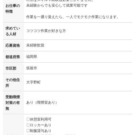
未経験からでも安心して就業可能です
お仕事の
特徴
作業を一通り覚えたら、一人でモクモク作業になります。
求めてい
コツコツ作業が好きな方
る人材
未経験歓迎
応募資格
福岡県
都道府県
筑後市
市区郡
その他住
大字野町
所
受動喫煙
あり（喫煙室あり）
対策の有
無
〇休憩室利用可
〇ロッカーあり
〇制服貸与あり