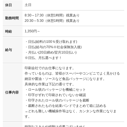
土日
休日
8:30～17:30（休憩1時間）残業あり
勤務時間
20:30～5:30（休憩1時間）残業あり
1,350円～
時給
・日払(給料の100％受け取れます)
・日払(給与の70%※社会保険加入後)
給与
・月払い(20日締め/翌月10日払い)
※日払、月払選べます！
印刷会社でのお仕事になります。
作っているものは、皆様がスーパーやコンビニでよく見かける
納豆や醤油・ソースなど食品パッケージになります。
具体的な作業は下記の通りです。
・ロール状のパッケージを機械にセット
仕事内容
・印字がずれて印刷されていないか確認
・印字されたロール状のパッケージを裁断
・裁断されたものを結束バンドでまとめて箱に詰める
→どれも難しい機械操作等はなく、カンタンな作業になりま
す。
特別なスキルや経験は必要ございません。